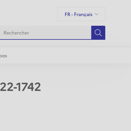
FR - Français
Français
pos
022-1742