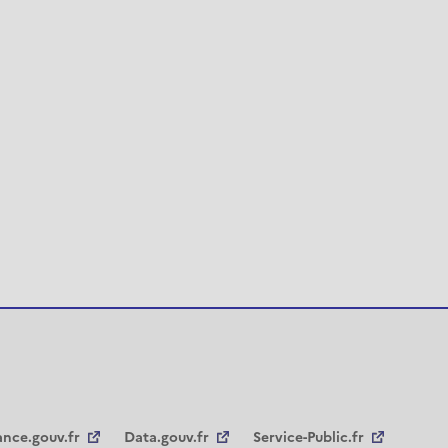
ance.gouv.fr
Data.gouv.fr
Service-Public.fr