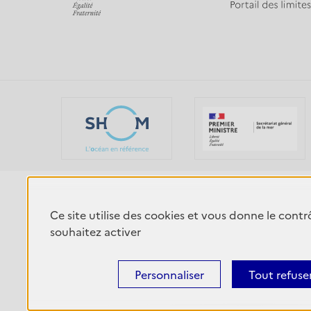
Ce site utilise des cookies et vous donne le cont
Plan du site
Accessibilité : partiellement conforme
M
souhaitez activer
2026
© Tous droits réservés -
Agence Drupal
bluedrop.fr
Personnaliser
Tout refuse