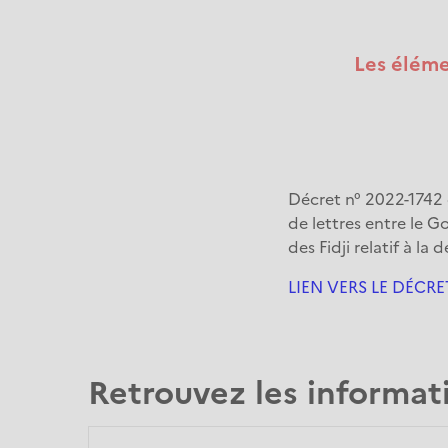
A
r
Les éléme
i
a
n
e
Décret n° 2022-1742
de lettres entre le 
des Fidji relatif à la
LIEN VERS LE DÉCRE
Retrouvez les informat