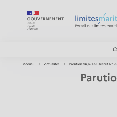
contenu
principal
F
Accueil
Actualités
Parution Au JO Du Décret N° 
Parutio
i
l
d
'