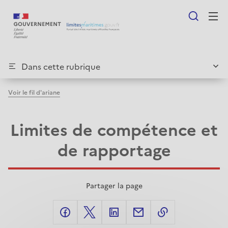
au
contenu
principal
Dans cette rubrique
F
voir le fil d'ariane
Carte interactive
i
Limites de compétence et
l
Information sur les données
de rapportage
d
Textes juridiques
'
Pour aller plus loin
A
Partager la page
r
facebook
X
linkedIn
mail
share-link
i