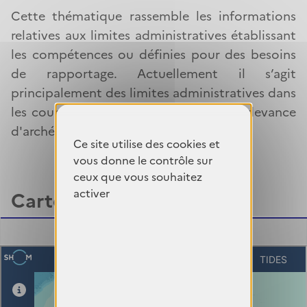
a
Cette thématique rassemble les informations
relatives aux limites administratives établissant
n
les compétences ou définies pour des besoins
e
de rapportage. Actuellement il s’agit
principalement des limites administratives dans
les cours d’eau et de la limite de la redevance
d'archéologie préventive.
Ce site utilise des cookies et
Mis à jour le 18/09/2024
vous donne le contrôle sur
ceux que vous souhaitez
activer
Carte interactive
data.shom.fr