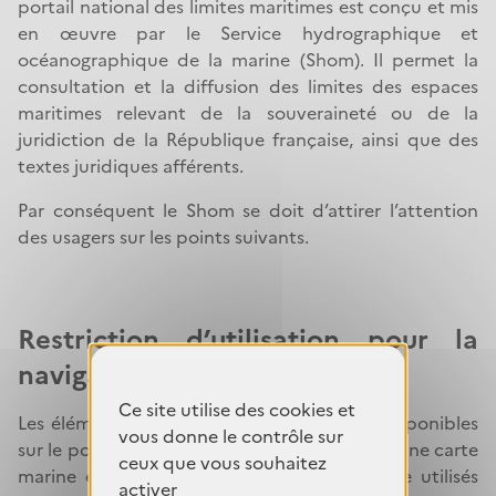
portail national des limites maritimes est conçu et mis
n
en œuvre par le Service hydrographique et
e
océanographique de la marine (Shom). Il permet la
consultation et la diffusion des limites des espaces
maritimes relevant de la souveraineté ou de la
juridiction de la République française, ainsi que des
textes juridiques afférents.
Par conséquent le Shom se doit d’attirer l’attention
des usagers sur les points suivants.
Restriction d’utilisation pour la
navigation maritime
Ce site utilise des cookies et
Les éléments cartographiques diffusés et disponibles
vous donne le contrôle sur
sur le portail ne peuvent pas être assimilés à une carte
ceux que vous souhaitez
marine et ne sont donc pas destinés à être utilisés
activer