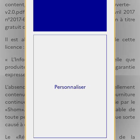
content/uploads/2017/04/ETALAB-Licence-Ouverte-
v2.0.pdf) conformément au décret du 27 avril 2017
n°2017-638 relatif aux licences de réutilisation à titre
gratuit des informations publiques (…).
Il est alors utile de rappeler qu’au titre de cette
licence :
« L’Information» est mise à disposition telle que
produite ou reçue par le «Shom », sans autre garantie
expresse ou tacite (…).
Personnaliser
L’absence de défauts ou d’erreurs éventuellement
contenues dans l’«Information», comme la fourniture
continue de l’«Information» n’est pas garantie par le
«Shom». Il ne peut être tenu pour responsable de
toute perte, préjudice ou dommage de quelque sorte
causé à des tiers du fait de la «Réutilisation».
Le «Réutilisateur» est seul responsable de la