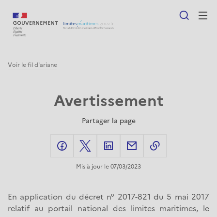
au
contenu
principal
F
voir le fil d'ariane
i
Avertissement
l
d
Partager la page
'
facebook
X
linkedIn
mail
A
share-link
Mis à jour le 07/03/2023
r
i
En application du décret n° 2017-821 du 5 mai 2017
a
relatif au portail national des limites maritimes, le