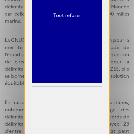
délimitation de leurs ZEE respectives dans la Manche
car celle-ci est d’une largeur inférieure à 400 milles
Tout refuser
marins.
La CNUDM précise la méthode de délimitation pour la
mer territoriale : application de la méthode de
l’équidistance, sauf existence de titres historiques ou
de circonstances spéciales. En revanche pour la
délimitation du plateau continental ou de la ZEE, elle
se borne à préciser qu’elle doit aboutir à une solution
équitable.
En raison de l’étendue de ses espaces maritimes,
notamment outre-mer, la France partage des
délimitations maritimes avec 31 États. Des accords de
délimitation maritimes ont été conclus avec 23
d’entre eux, étant entendu qu’un même État peut