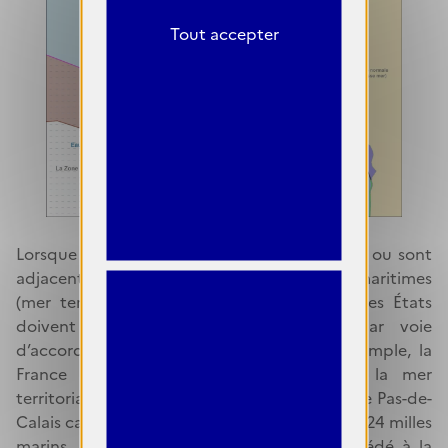
Tout accepter
Lorsque les côtes de deux États se font face ou sont
adjacentes de telle sorte que leurs espaces maritimes
(mer territoriale ou ZEE) se chevauchent, ces États
doivent procéder à leur délimitation par voie
d’accord intergouvernemental. A titre d’exemple, la
France a procédé à la délimitation de la mer
territoriale avec celle du Royaume-Uni dans le Pas-de-
Calais car ce détroit a une largeur inférieure à 24 milles
marins. Les deux États ont également procédé à la