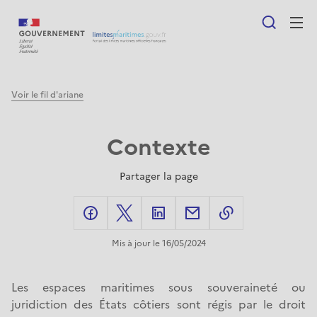
au
contenu
principal
F
voir le fil d'ariane
i
Contexte
l
d
Partager la page
'
facebook
X
linkedIn
mail
A
share-link
Mis à jour le 16/05/2024
r
i
Les espaces maritimes sous souveraineté ou
a
juridiction des États côtiers sont régis par le droit