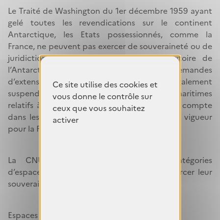
Le Traité de Washington du 1er décembre 1959 ayant
gelé toutes les revendications sur le continent
Antarctique, les Etats possessionnés, comme la
France, ne peuvent pas exercer de souveraineté ou de
juridiction sur les eaux au-delà du territoire de
l’Antarctique qu’ils revendiquent. Les demandes
d’extension du plateau continental sont également
Ce site utilise des cookies et
suspendues. En conséquence, les espaces maritimes
vous donne le contrôle sur
relatifs à la Terre Adélie ne sont pas pris en compte
ceux que vous souhaitez
dans les espaces maritimes actuellement en vigueur
activer
pour la France.
La CNUDM précise les différentes catégories
d’espaces sur lesquels les États peuvent exercer leur
souveraineté ou leur juridiction.
Espaces de souveraineté :